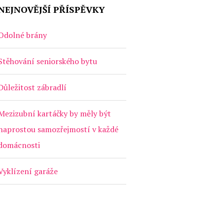
NEJNOVĚJŠÍ PŘÍSPĚVKY
Odolné brány
Stěhování seniorského bytu
Důležitost zábradlí
Mezizubní kartáčky by měly být
naprostou samozřejmostí v každé
domácnosti
Vyklízení garáže