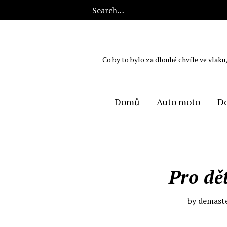
Co by to bylo za dlouhé chvíle ve vlaku
Domů
Auto moto
D
Pro dět
by
demast