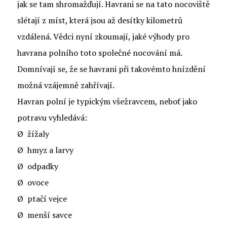
jak se tam shromažďují. Havrani se na tato nocoviště
slétají z míst, která jsou až desítky kilometrů
vzdálená. Vědci nyní zkoumají, jaké výhody pro
havrana polního toto společné nocování má.
Domnívají se, že se havrani při takovémto hnízdění
možná vzájemně zahřívají.
Havran polní je typickým všežravcem, neboť jako
potravu vyhledává:
Ø žížaly
Ø hmyz a larvy
Ø odpadky
Ø ovoce
Ø ptačí vejce
Ø menší savce