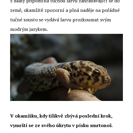
z dálky připomíná tučnou larvu zahrabávající se do
země, okamžitě zpozorní a plná naděje na pořádné
tučné sousto se vydává larvu prozkoumat svým
modrým jazykem.
V okamžiku, kdy tilikvě zbývá poslední krok,
vymrští se ze svého úkrytu v písku smrtonoš
.