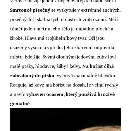
V Austrálii žije jeden z nejjedovatějších hadů světa.
Smrtonoš písečný
se vyskytuje v extrémně suchých,
písečných či skalnatých oblastech vnitrozemí. Měří
téměř jeden metr a jeho tělo je nápadně ploché a
široké. Hlava má trojúhelníkový tvar. Oči jsou
usazeny vysoko a vpředu. Jeho zbarvení odpovídá
místu, kde žije. Svými dlouhými jedovými zuby loví
malé ptáky, hlodavce, žáby i želvy.
Na kořist číhá
zahrabaný do písku
, vyčnívá maximálně hlavička.
Reaguje, až když má kořist na dosah. Je velmi rychlý
a navíc
vybaven ocasem, který používá hrozivě
geniálně
.