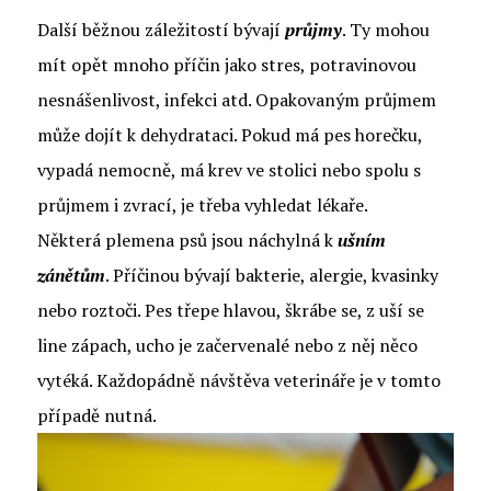
Další běžnou záležitostí bývají
průjmy
. Ty mohou
mít opět mnoho příčin jako stres, potravinovou
nesnášenlivost, infekci atd. Opakovaným průjmem
může dojít k dehydrataci. Pokud má pes horečku,
vypadá nemocně, má krev ve stolici nebo spolu s
průjmem i zvrací, je třeba vyhledat lékaře.
Některá plemena psů jsou náchylná k
ušním
zánětům
. Příčinou bývají bakterie, alergie, kvasinky
nebo roztoči. Pes třepe hlavou, škrábe se, z uší se
line zápach, ucho je začervenalé nebo z něj něco
vytéká. Každopádně návštěva veterináře je v tomto
případě nutná.