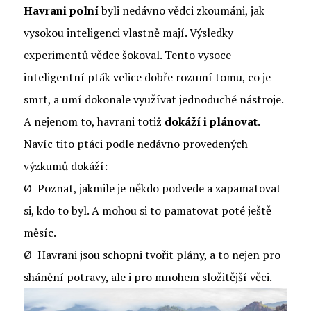
Havrani polní
byli nedávno vědci zkoumáni, jak
vysokou inteligenci vlastně mají. Výsledky
experimentů vědce šokoval. Tento vysoce
inteligentní pták velice dobře rozumí tomu, co je
smrt, a umí dokonale využívat jednoduché nástroje.
A nejenom to, havrani totiž
dokáží i plánovat
.
Navíc tito ptáci podle nedávno provedených
výzkumů dokáží:
Ø Poznat, jakmile je někdo podvede a zapamatovat
si, kdo to byl. A mohou si to pamatovat poté ještě
měsíc.
Ø Havrani jsou schopni tvořit plány, a to nejen pro
shánění potravy, ale i pro mnohem složitější věci.