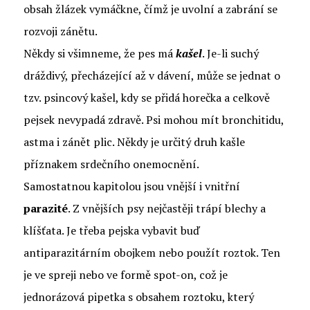
obsah žlázek vymáčkne, čímž je uvolní a zabrání se
rozvoji zánětu.
Někdy si všimneme, že pes má
kašel
. Je-li suchý
dráždivý, přecházející až v dávení, může se jednat o
tzv. psincový kašel, kdy se přidá horečka a celkově
pejsek nevypadá zdravě. Psi mohou mít bronchitidu,
astma i zánět plic. Někdy je určitý druh kašle
příznakem srdečního onemocnění.
Samostatnou kapitolou jsou vnější i vnitřní
parazité
. Z vnějších psy nejčastěji trápí blechy a
klíšťata. Je třeba pejska vybavit buď
antiparazitárním obojkem nebo použít roztok. Ten
je ve spreji nebo ve formě spot-on, což je
jednorázová pipetka s obsahem roztoku, který