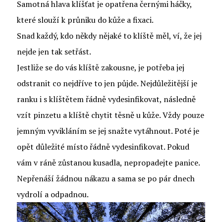
Samotná hlava klíšťat je opatřena černými háčky,
které slouží k průniku do kůže a fixaci.
Snad každý, kdo někdy nějaké to klíště měl, ví, že jej
nejde jen tak setřást.
Jestliže se do vás klíště zakousne, je potřeba jej
odstranit co nejdříve to jen půjde. Nejdůležitější je
ranku i s klíštětem řádně vydesinfikovat, následně
vzít pinzetu a klíště chytit těsně u kůže. Vždy pouze
jemným vyvikláním se jej snažte vytáhnout. Poté je
opět důležité místo řádně vydesinfikovat. Pokud
vám v ráně zůstanou kusadla, nepropadejte panice.
Nepřenáší žádnou nákazu a sama se po pár dnech
vydrolí a odpadnou.