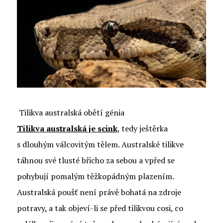
Tilikva australská obětí génia
Tilikva australská je scink
, tedy ještěrka
s dlouhým válcovitým tělem. Australské tilikve
táhnou své tlusté břicho za sebou a vpřed se
pohybují pomalým těžkopádným plazením.
Australská poušť není právě bohatá na zdroje
potravy, a tak objeví-li se před tilikvou cosi, co