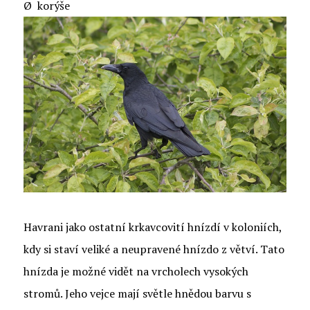
Ø korýše
Havrani jako ostatní krkavcovití hnízdí v koloniích,
kdy si staví veliké a neupravené hnízdo z větví. Tato
hnízda je možné vidět na vrcholech vysokých
stromů. Jeho vejce mají světle hnědou barvu s