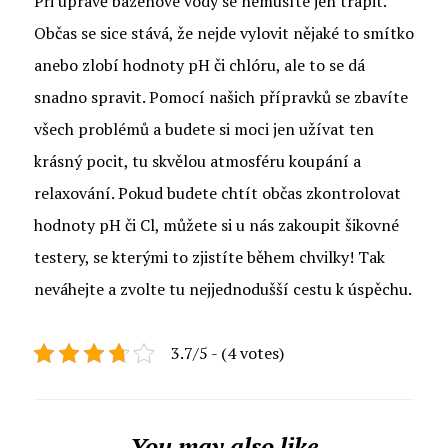
Při úpravě bazénové vody se nemusíte jen trápit.
Občas se sice stává, že nejde vylovit nějaké to smítko
anebo zlobí hodnoty pH či chlóru, ale to se dá
snadno spravit. Pomocí našich přípravků se zbavíte
všech problémů a budete si moci jen užívat ten
krásný pocit, tu skvělou atmosféru koupání a
relaxování. Pokud budete chtít občas zkontrolovat
hodnoty pH či Cl, můžete si u nás zakoupit šikovné
testery, se kterými to zjistíte během chvilky! Tak
neváhejte a zvolte tu nejjednodušší cestu k úspěchu.
3.7/5 - (4 votes)
You may also like