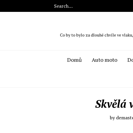
Co by to bylo za dlouhé chvíle ve vlaku
Domů
Auto moto
D
Skvělá 
by
demast