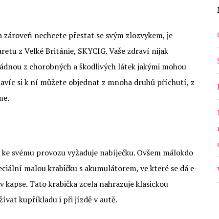
a zároveň nechcete přestat se svým zlozvykem, je
aretu
z Velké Británie, SKYCIG. Vaše zdraví nijak
žádnou z chorobných a škodlivých látek jakými mohou
avíc si k ní můžete objednat z mnoha druhů příchutí, z
me.
eta ke svému provozu vyžaduje nabíječku. Ovšem málokdo
eciální malou krabičku s akumulátorem, ve které se dá e-
v kapse. Tato krabička zcela nahrazuje klasickou
ívat kupříkladu i při jízdě v autě.