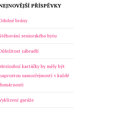
NEJNOVĚJŠÍ PŘÍSPĚVKY
Odolné brány
Stěhování seniorského bytu
Důležitost zábradlí
Mezizubní kartáčky by měly být
naprostou samozřejmostí v každé
domácnosti
Vyklízení garáže