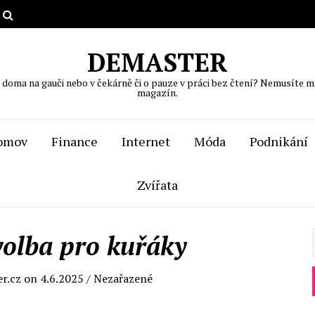
DEMASTER
, doma na gauči nebo v čekárně či o pauze v práci bez čtení? Nemusíte m
magazín.
omov
Finance
Internet
Móda
Podnikání
Zvířata
volba pro kuřáky
er.cz
on
4.6.2025
/ Nezařazené