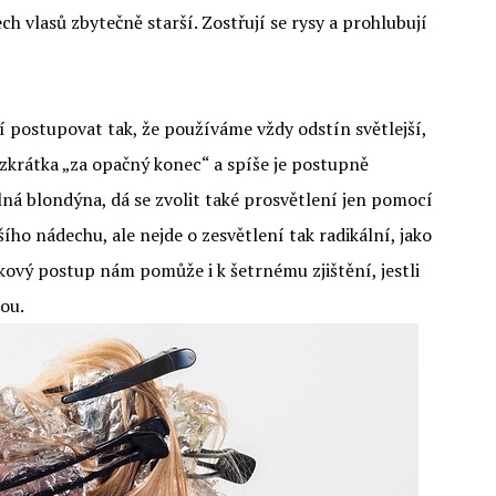
 vlasů zbytečně starší. Zostřují se rysy a prohlubují
í postupovat tak, že používáme vždy odstín světlejší,
 zkrátka „za opačný konec“ a spíše je postupně
ná blondýna, dá se zvolit také prosvětlení jen pomocí
šího nádechu, ale nejde o zesvětlení tak radikální, jako
akový postup nám pomůže i k šetrnému zjištění, jestli
bou.