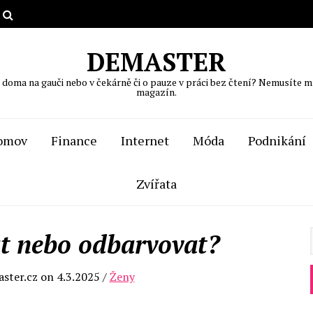
DEMASTER
, doma na gauči nebo v čekárně či o pauze v práci bez čtení? Nemusíte m
magazín.
omov
Finance
Internet
Móda
Podnikání
Zvířata
t nebo odbarvovat?
ster.cz
on
4.3.2025
/
Ženy