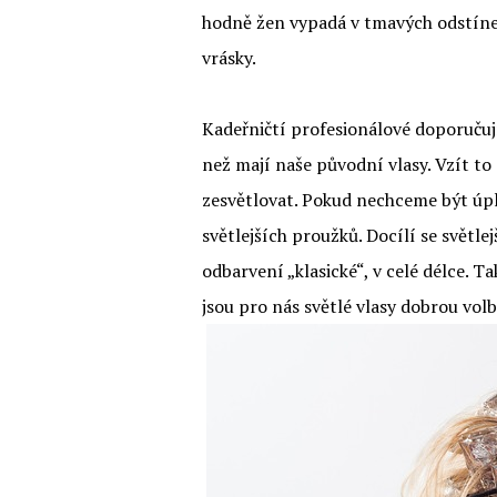
hodně žen vypadá v tmavých odstínech
vrásky.
Kadeřničtí profesionálové doporučuj
než mají naše původní vlasy. Vzít to
zesvětlovat. Pokud nechceme být úpl
světlejších proužků. Docílí se světlej
odbarvení „klasické“, v celé délce. T
jsou pro nás světlé vlasy dobrou vol