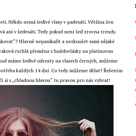
ceti. Někdo nemá šedivé vlasy v padesáti. Většina žen
á ani v šedesáti. Tedy pokud není šeď zrovna trendy.
maskovat“? Hlavně nepanikařit a nezkoušet sami nějaké
taková rychlá přeměna z hnědovlásky na platinovou
kud máme šedivé odrosty na vlasech černých, můžeme
 potřeba každých 14 dní. Co tedy můžeme dělat? Řešením
čí si s „chladnou hlavou“ tu pravou pro nás vybrat!