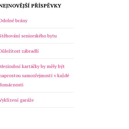
NEJNOVĚJŠÍ PŘÍSPĚVKY
Odolné brány
Stěhování seniorského bytu
Důležitost zábradlí
Mezizubní kartáčky by měly být
naprostou samozřejmostí v každé
domácnosti
Vyklízení garáže