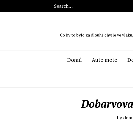
Co by to bylo za dlouhé chvíle ve vlaku
Domů
Auto moto
D
Dobarvova
by
dema