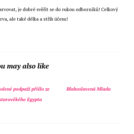
rvovat, je dobré svěřit se do rukou odborníků! Celkový
va, ale také délka a střih účesu!
u may also like
olené podpaží přišlo ze
Blahoslavená Mlada
starověkého Egypta