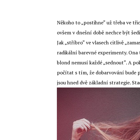
Někoho to „postihne“ už třeba ve tři
ovšem v dnešní době nechce být šediv
Jak „stříbro“ ve vlasech citlivě „za
radikální barevné experimenty. Ona 
blond nemusí každé „sednout“. A po
počítat s tím, že dobarvování bude
jsou hned dvě základní strategie. Sta