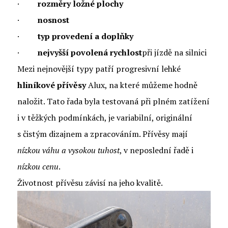
·
rozměry ložné plochy
·
nosnost
·
typ provedení a doplňky
·
nejvyšší povolená rychlost
při jízdě na silnici
Mezi nejnovější typy patří progresivní lehké
hliníkové přívěsy
Alux, na které můžeme hodně
naložit. Tato řada byla testovaná při plném zatížení
i v těžkých podmínkách, je variabilní, originální
s čistým dizajnem a zpracováním. Přívěsy mají
nízkou váhu a vysokou tuhost
, v neposlední řadě i
nízkou cenu
.
Životnost přívěsu závisí na jeho kvalitě.