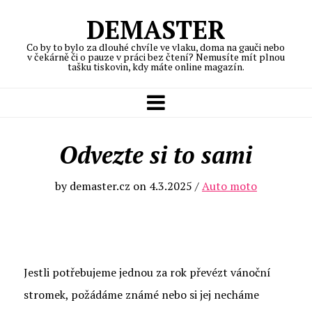
DEMASTER
Co by to bylo za dlouhé chvíle ve vlaku, doma na gauči nebo
v čekárně či o pauze v práci bez čtení? Nemusíte mít plnou
tašku tiskovin, kdy máte online magazín.
Odvezte si to sami
by
demaster.cz
on
4.3.2025
/
Auto moto
Jestli potřebujeme jednou za rok převézt vánoční
stromek, požádáme známé nebo si jej necháme