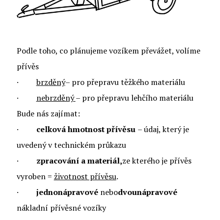
Podle toho, co plánujeme vozíkem převážet, volíme
přívěs
·
brzděný
– pro přepravu těžkého materiálu
·
nebrzděný
– pro přepravu lehčího materiálu
Bude nás zajímat:
·
celková hmotnost přívěsu
– údaj, který je
uvedený v technickém průkazu
·
zpracování a materiál,
ze kterého je přívěs
vyroben =
životnost přívěsu
.
·
jednonápravové
nebo
dvounápravové
nákladní přívěsné vozíky