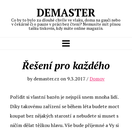
DEMASTER
Co by to bylo za dlouhé chvíle ve vlaku, doma na gauči nebo
v čekárně či o pauze v práci bez čtení? Nemusíte mít plnou
tašku tiskovin, kdy máte online magazín.
Řešení pro každého
by
demaster.cz
on
9.3.2017
/
Domov
Pořídit si vlastní bazén je nejspíš snem mnoha lidí.
Díky takovému zařízení se během léta budete moct
koupat bez nějakých starostí a nebudete si muset s
ničím dělat těžkou hlavu. Vše bude příjemné a Vy si