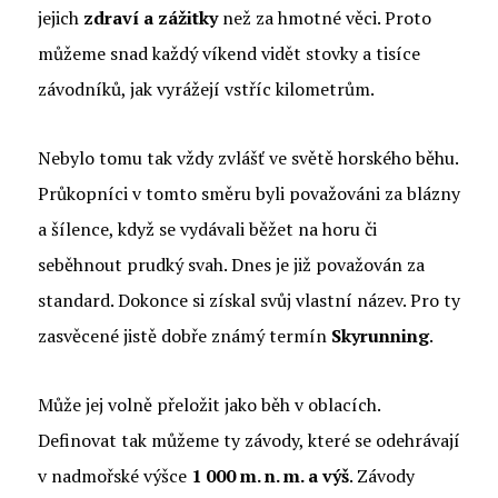
jejich
zdraví a zážitky
než za hmotné věci. Proto
můžeme snad každý víkend vidět stovky a tisíce
závodníků, jak vyrážejí vstříc kilometrům.
Nebylo tomu tak vždy zvlášť ve světě horského běhu.
Průkopníci v tomto směru byli považováni za blázny
a šílence, když se vydávali běžet na horu či
seběhnout prudký svah. Dnes je již považován za
standard. Dokonce si získal svůj vlastní název. Pro ty
zasvěcené jistě dobře známý termín
Skyrunning
.
Může jej volně přeložit jako běh v oblacích.
Definovat tak můžeme ty závody, které se odehrávají
v nadmořské výšce
1 000 m. n. m. a výš
. Závody