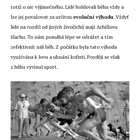
totiž o nic výjimečného. Lidé holdovali běhu vždy a
lze jej považovat za určitou
evoluční výhodu
. Vždyť
lidé na rozdíl od jiných živočichů mají Achillovu
šlachu. To nám pomáhá lépe se odrážet a tím
zefektivnit náš běh. Z počátku byla tato výhoda
využívána k lovu a uhnání kořisti. Později se však
z běhu vyvinul sport.