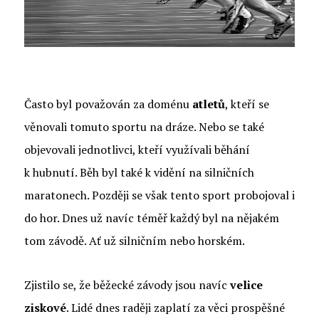
Často byl považován za doménu
atletů
, kteří se
věnovali tomuto sportu na dráze. Nebo se také
objevovali jednotlivci, kteří využívali běhání
k hubnutí. Běh byl také k vidění na silničních
maratonech. Později se však tento sport probojoval i
do hor. Dnes už navíc téměř každý byl na nějakém
tom závodě. Ať už silničním nebo horském.
Zjistilo se, že běžecké závody jsou navíc
velice
ziskové
. Lidé dnes raději zaplatí za věci prospěšné